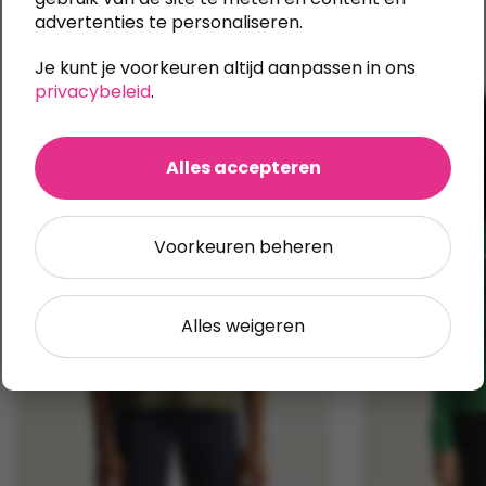
advertenties te personaliseren.
Ook te bedrukken
Je kunt je voorkeuren altijd aanpassen in ons
privacybeleid
.
Alles accepteren
Voorkeuren beheren
Alles weigeren