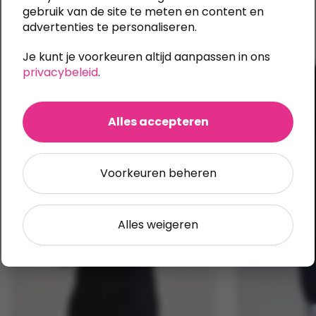
gebruik van de site te meten en content en
Ook te bedrukken
advertenties te personaliseren.
Je kunt je voorkeuren altijd aanpassen in ons
privacybeleid
.
Alles accepteren
Voorkeuren beheren
Alles weigeren