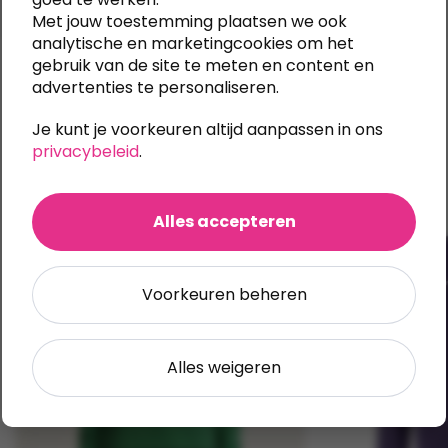
Met jouw toestemming plaatsen we ook
analytische en marketingcookies om het
Categorieën:
Sportkleding
,
Sportshirts
gebruik van de site te meten en content en
advertenties te personaliseren.
Ook te bedrukken
Je kunt je voorkeuren altijd aanpassen in ons
privacybeleid
.
Alles accepteren
Voorkeuren beheren
Alles weigeren