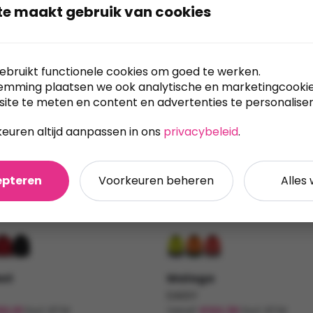
te maakt gebruik van cookies
ebruikt functionele cookies om goed te werken.
emming plaatsen we ook analytische en marketingcooki
site te meten en content en advertenties te personaliser
keuren altijd aanpassen in ons
privacybeleid
.
epteren
Voorkeuren beheren
Alles
ext
Malaga
DASSY
62,51
Excl. BTW
Vanaf
€
122,30
Excl. BTW