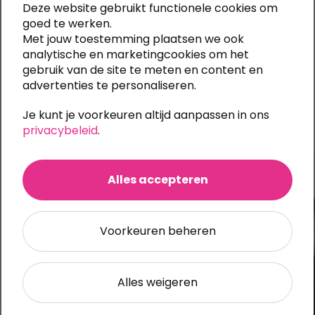
Ook
onbedrukt te bestellen
(m.u.v. Stanley/Stella)
Deze website gebruikt functionele cookies om
Grote bestelling of meerdere bedrukkingen?
Vraag
goed te werken.
eenvoudig een offerte aan
Met jouw toestemming plaatsen we ook
analytische en marketingcookies om het
gebruik van de site te meten en content en
Categorieën:
Kinderkleding
,
Kinderhoodies
advertenties te personaliseren.
Je kunt je voorkeuren altijd aanpassen in ons
Ook te bedrukken
privacybeleid
.
Alles accepteren
Voorkeuren beheren
Alles weigeren