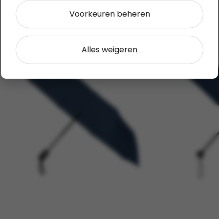
Voorkeuren beheren
Alles weigeren