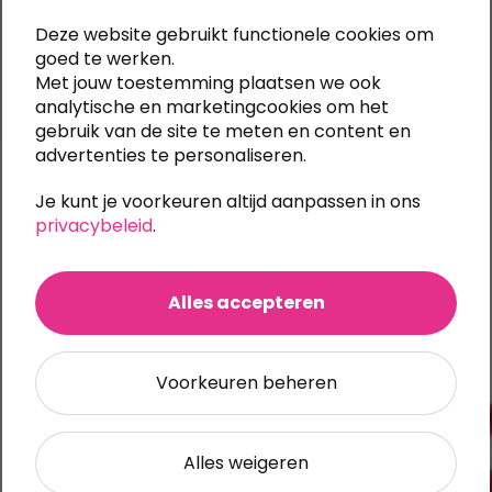
Al
30 jaar specialist in textiel bedrukken en borduren
Ook
onbedrukt te bestellen
(m.u.v. Stanley/Stella)
Deze website gebruikt functionele cookies om
Grote bestelling of meerdere bedrukkingen?
Vraag
goed te werken.
eenvoudig een offerte aan
Met jouw toestemming plaatsen we ook
analytische en marketingcookies om het
gebruik van de site te meten en content en
Categorieën:
Paraplu's
,
Eco paraplu's
advertenties te personaliseren.
Je kunt je voorkeuren altijd aanpassen in ons
Ook te bedrukken
privacybeleid
.
Alles accepteren
Voorkeuren beheren
Alles weigeren