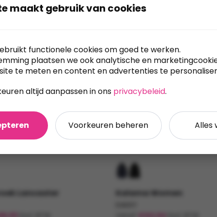
te maakt gebruik van cookies
ebruikt functionele cookies om goed te werken.
emming plaatsen we ook analytische en marketingcooki
site te meten en content en advertenties te personaliser
keuren altijd aanpassen in ons
privacybeleid
.
epteren
Voorkeuren beheren
Alles
oek Lancaster
Kalama Women
DASSY
55,93
Excl. BTW
Vanaf
€
122,54
Excl. BTW