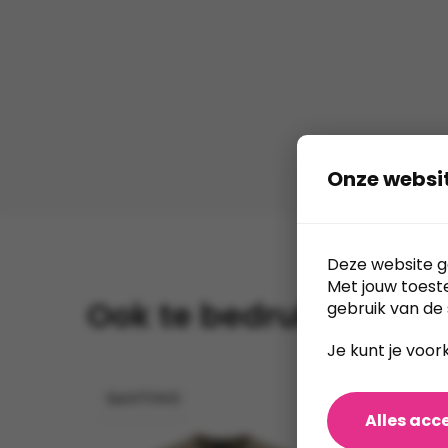
Onze websi
Deze website g
Met jouw toest
Ook te bedrukken
gebruik van de 
Je kunt je voor
Alles acc