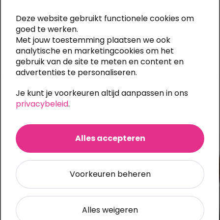
Gratis bestandscontrole
bij elke upload
Eigen productie:
alle druktechnieken in huis
Deze website gebruikt functionele cookies om
Al
30 jaar specialist in textiel bedrukken en borduren
goed te werken.
Ook
onbedrukt te bestellen
(m.u.v. Stanley/Stella)
Grote bestelling of meerdere bedrukkingen?
Vraag
Met jouw toestemming plaatsen we ook
eenvoudig een offerte aan
analytische en marketingcookies om het
gebruik van de site te meten en content en
advertenties te personaliseren.
Categorieën:
Werkkleding
,
Werkshirts
Je kunt je voorkeuren altijd aanpassen in ons
privacybeleid
.
Ook te bedrukken
Alles accepteren
Voorkeuren beheren
Alles weigeren