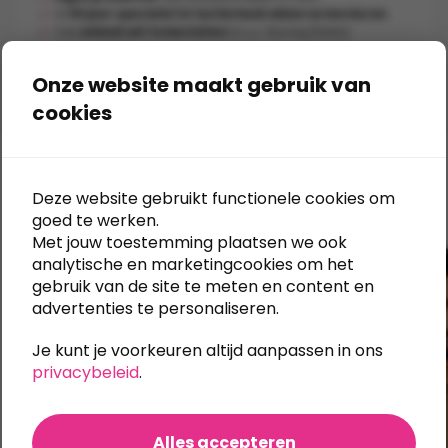
Al
30 jaar specialist in textiel bedrukken en borduren
Ook
onbedrukt te bestellen
(m.u.v. Stanley/Stella)
Grote bestelling of meerdere bedrukkingen?
Vraag
eenvoudig een offerte aan
Onze website maakt gebruik van
cookies
Categorieën:
T-shirts
,
Dames T-shirts
Ook te bedrukken
Deze website gebruikt functionele cookies om
goed te werken.
Met jouw toestemming plaatsen we ook
analytische en marketingcookies om het
gebruik van de site te meten en content en
advertenties te personaliseren.
Je kunt je voorkeuren altijd aanpassen in ons
privacybeleid
.
Alles accepteren