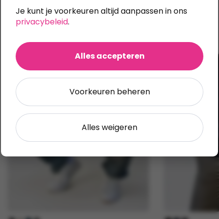
Je kunt je voorkeuren altijd aanpassen in ons
privacybeleid
.
Alles accepteren
Voorkeuren beheren
Alles weigeren