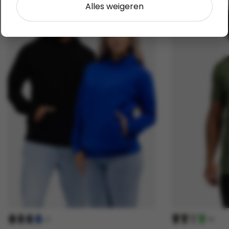
Alles weigeren
+2
+8