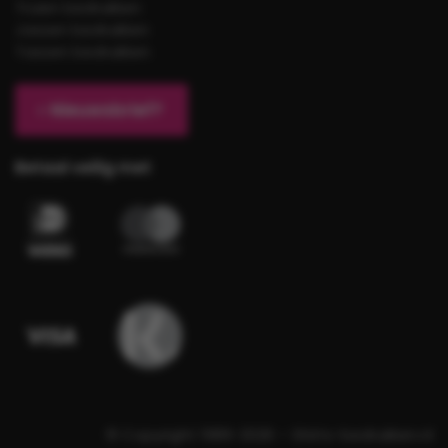
Truien bedrukken
Jassen bedrukken
Tassen bedrukken
Nieuwsbrief?
Betaal veilig met
© Copyright 1989-2026 – Shirts-bedrukken.nl