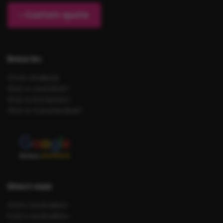
Custom quote
Brezo bv
Onze drukkerij
Wat is zeefdruk?
Wat is borduren?
Wat is transferdruk?
Direct naar
Shirts bedrukken
Polo’s bedrukken