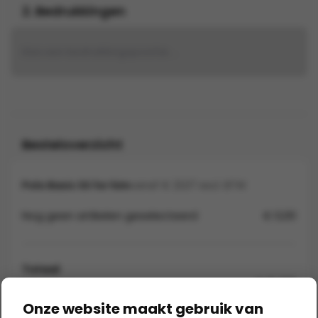
2. Bedrukkingen
Kies een bedrukkingspositie...
Besteloverzicht
Polo Basic SS for him
vanaf € 21,07 excl. BTW
Nog geen artikelen geselecteerd
€ 0,00
Totaal
€ 0,00
Exclusief BTW en verzendkosten
Onze website maakt gebruik van