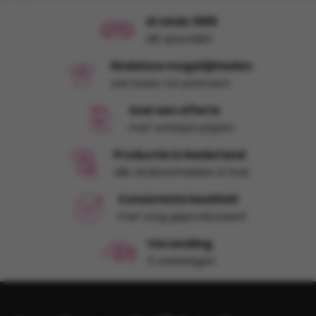
dit bedrijf
Al sinds 1989
dé specialist
Eindeloze mogelijkheden
van basic tot premium
Snel een offerte
met scherpe prijzen
Productie in Nederland
alle druktechnieken in huis
Consistente kwaliteit
met zorg geproduceerd
Verzending
5 werkdagen