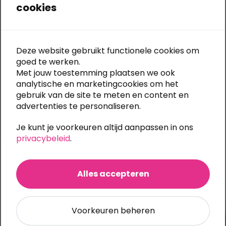
In winkelwagen
cookies
Deze website gebruikt functionele cookies om
Snelle levering:
meestal 5 werkdagen
goed te werken.
Gratis bestandscontrole
bij elke upload
Met jouw toestemming plaatsen we ook
Eigen productie:
alle druktechnieken in huis
analytische en marketingcookies om het
Al
30 jaar specialist in textiel bedrukken en borduren
Ook
onbedrukt te bestellen
(m.u.v. Stanley/Stella)
gebruik van de site te meten en content en
Grote bestelling of meerdere bedrukkingen?
Vraag
advertenties te personaliseren.
eenvoudig een offerte aan
Je kunt je voorkeuren altijd aanpassen in ons
privacybeleid
.
Categorieën:
Werkkleding
,
Werkpolo's
Alles accepteren
Ook te bedrukken
Voorkeuren beheren