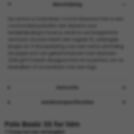
Beschrijving
De Lemon & Soda Basic Cotton Elastane Polo is een
comfortabel poloshirt dat ideaal is voor
bedrijfskleding in horeca, retail en servicegerichte
sectoren. De polo heeft een regular fit, verlengde
lengte en 3-knoopsluiting voor een nette uitstraling.
De piqué stof van gekamd katoen met elastaan
(240 g/m²) biedt draagcomfort en is perfect om te
bedrukken of te borduren met een logo.
Extra info
Aanleverspecificaties
Polo Basic SS for him
Voeg toe aan verlanglijst