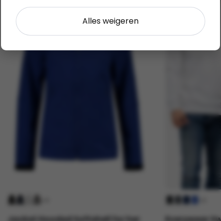
Alles weigeren
+4
+2
Jacket Hooded Softshell for her
Everywear S