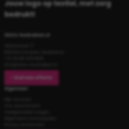
Jouw logo op textiel, met zorg
bedrukt!
Shirts-bedrukken.nl
Gildestraat 17
8263AH Kampen, Nederland
+31 (0)38 333 6619
info@shirts-bedrukken.nl
Snel een offerte
Algemeen
Mijn account
Ons assortiment
Veelgestelde vragen
Algemene voorwaarden
Privacy statement