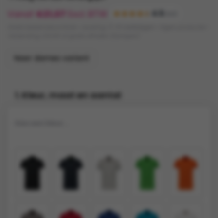
Vanaf
€
21,07
Excl. BTW
4.5
(120)
Gratis bestandscontrole • Levering: 5-10 werkdagen • Eigen productie •
Verzending: €9,95 of gratis afhalen (Kampen)
Naar dames variant
1. Kleur, maat en aantal
Kies een kleur...