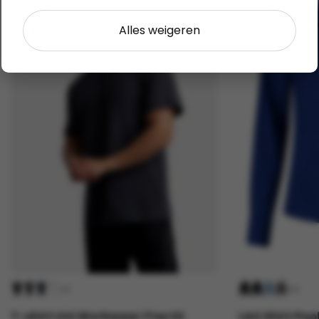
Alles weigeren
+2
+3
T-shirt Uni Workwear iTee SS
L&S Shirt Popl