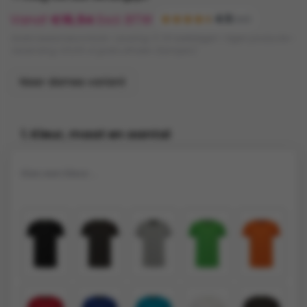
Vanaf
€
16,54
Excl. BTW
4.5
(120)
Gratis bestandscontrole • Levering: 5-10 werkdagen • Eigen productie •
Verzending: €9,95 of gratis afhalen (Kampen)
Naar dames variant
1. Kleur, maat en aantal
Kies een kleur...