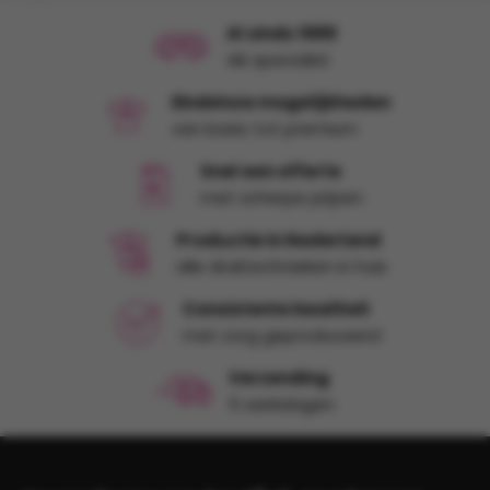
dit bedrijf
Al sinds 1989
dé specialist
Eindeloze mogelijkheden
van basic tot premium
Snel een offerte
met scherpe prijzen
Productie in Nederland
alle druktechnieken in huis
Consistente kwaliteit
met zorg geproduceerd
Verzending
5 werkdagen