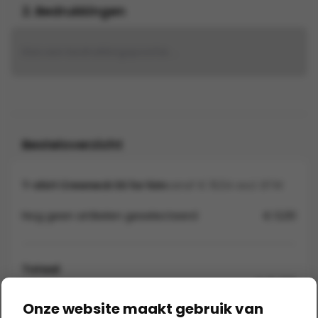
2. Bedrukkingen
Kies een bedrukkingspositie...
Besteloverzicht
T-shirt Crewneck SS for him
vanaf € 16,54 excl. BTW
Nog geen artikelen geselecteerd
€ 0,00
Totaal
€ 0,00
Exclusief BTW en verzendkosten
Onze website maakt gebruik van