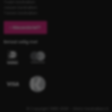
Truien bedrukken
Jassen bedrukken
Tassen bedrukken
Nieuwsbrief?
Betaal veilig met
© Copyright 1989-2026 – Shirts-bedrukken.nl