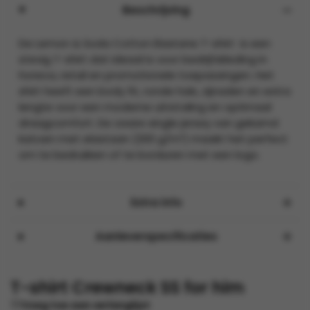
Beschrijving
De Lemon & Soda Cotton Elastane T-shirt is een
stevig T-shirt dat ideaal is voor bedrijfskleding in
horeca, retail en promotionele toepassingen. Het
shirt heeft een body fit, ronde hals, zijnaden en extra
lengte voor een moderne uitstraling en optimaal
draagcomfort. De zware single jersey van gekamd
katoen met elastaan (200 g/m²) maakt het perfect
om te bedrukken of te borduren met een logo.
Extra info
Aanleverspecificaties
T-shirt Crewneck SS for him
Voeg toe aan verlanglijst