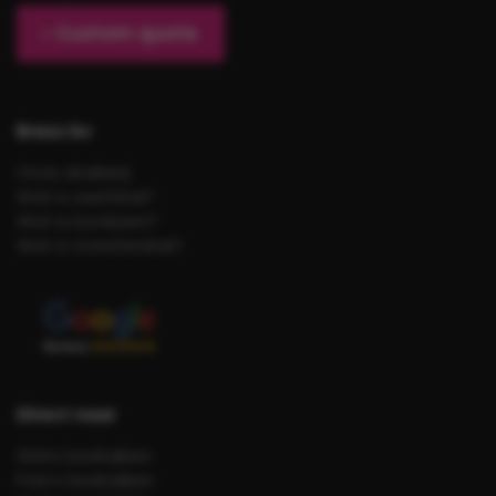
Custom quote
Brezo bv
Onze drukkerij
Wat is zeefdruk?
Wat is borduren?
Wat is transferdruk?
Direct naar
Shirts bedrukken
Polo’s bedrukken