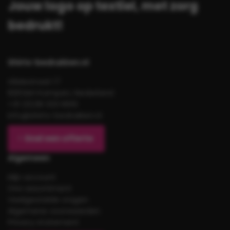
Jouw logo op textiel, met zorg
bedrukt!
Shirts-bedrukken.nl
Gildestraat 17
8263AH Kampen, Nederland
+31 (0)38 333 6619
info@shirts-bedrukken.nl
Snel een offerte
Algemeen
Mijn account
Ons assortiment
Veelgestelde vragen
Algemene voorwaarden
Privacy statement