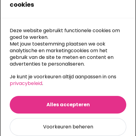
In winkelwagen
cookies
Deze website gebruikt functionele cookies om
Snelle levering:
meestal 5 werkdagen
goed te werken.
Gratis bestandscontrole
bij elke upload
Met jouw toestemming plaatsen we ook
Eigen productie:
alle druktechnieken in huis
analytische en marketingcookies om het
Al
30 jaar specialist in textiel bedrukken en borduren
Ook
onbedrukt te bestellen
(m.u.v. Stanley/Stella)
gebruik van de site te meten en content en
Grote bestelling of meerdere bedrukkingen?
Vraag
advertenties te personaliseren.
eenvoudig een offerte aan
Je kunt je voorkeuren altijd aanpassen in ons
privacybeleid
.
Categorieën:
Werkkleding
,
Werkshirts
Alles accepteren
Ook te bedrukken
Voorkeuren beheren