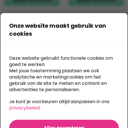
Opties selecteren
Opties selecteren
heeft
heeft
meerdere
meerdere
variaties.
variaties.
Onze website maakt gebruik van
Deze
Deze
cookies
optie
optie
kan
kan
gekozen
gekozen
worden
worden
Deze website gebruikt functionele cookies om
op
op
goed te werken.
de
de
Met jouw toestemming plaatsen we ook
productpagina
productpagina
analytische en marketingcookies om het
gebruik van de site te meten en content en
advertenties te personaliseren.
Je kunt je voorkeuren altijd aanpassen in ons
privacybeleid
.
Adv Essence Singlet 2
Adv Essence Ss Tee 2
Women
Men
Alles accepteren