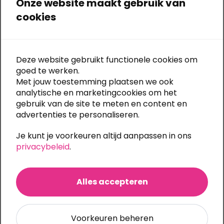
Onze website maakt gebruik van
optie
optie
cookies
kan
kan
gekozen
gekozen
worden
worden
op
op
Deze website gebruikt functionele cookies om
de
de
goed te werken.
productpagina
productpagina
Met jouw toestemming plaatsen we ook
analytische en marketingcookies om het
gebruik van de site te meten en content en
advertenties te personaliseren.
+4
Je kunt je voorkeuren altijd aanpassen in ons
privacybeleid
.
Bathrobe Palace
Bathrobe with Hood
SOL'S
Unbranded
Vanaf
€
42,48
Excl. BTW
Vanaf
€
52,98
Excl. BTW
Alles accepteren
Dit
Dit
product
product
Opties selecteren
Opties selecteren
heeft
heeft
Voorkeuren beheren